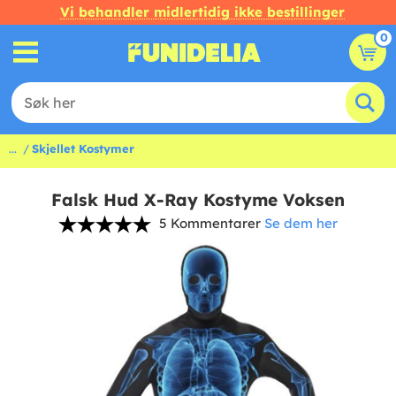
Vi behandler midlertidig ikke bestillinger
0
...
Skjellet Kostymer
Falsk Hud X-Ray Kostyme Voksen
5 Kommentarer
Se dem her