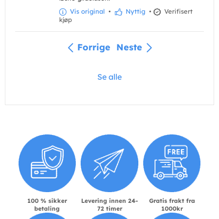
Vis original
•
Nyttig
•
Verifisert
kjøp
Forrige
Neste
Se alle
100 % sikker
Levering innen 24-
Gratis frakt fra
betaling
72 timer
1000kr