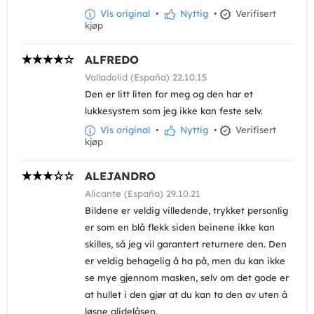
Vis original
•
Nyttig
•
Verifisert
kjøp
ALFREDO
Valladolid (España) 22.10.15
Den er litt liten for meg og den har et
lukkesystem som jeg ikke kan feste selv.
Vis original
•
Nyttig
•
Verifisert
kjøp
ALEJANDRO
Alicante (España) 29.10.21
Bildene er veldig villedende, trykket personlig
er som en blå flekk siden beinene ikke kan
skilles, så jeg vil garantert returnere den. Den
er veldig behagelig å ha på, men du kan ikke
se mye gjennom masken, selv om det gode er
at hullet i den gjør at du kan ta den av uten å
løsne glidelåsen.