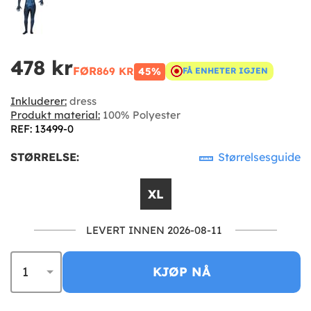
478 kr
FØR
869 KR
45%
FÅ ENHETER IGJEN
Inkluderer:
dress
Produkt material:
100% Polyester
REF: 13499-0
STØRRELSE:
Størrelsesguide
XL
LEVERT INNEN 2026-08-11
KJØP NÅ