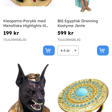
Kleopatra-Parykk med
Blå Egyptisk Dronning
Metalliske Highlights til
Kostyme Jente
Jenter
199 kr
599 kr
TILGJENGELIG
TILGJENGELIG