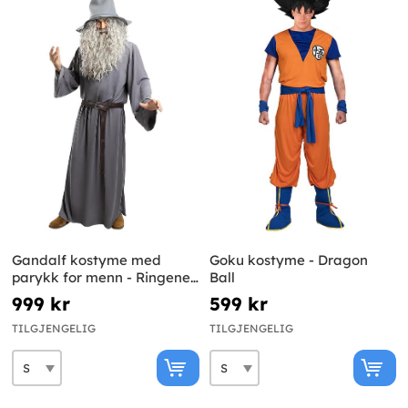
Gandalf kostyme med
Goku kostyme - Dragon
parykk for menn - Ringenes
Ball
Herre
999 kr
599 kr
TILGJENGELIG
TILGJENGELIG