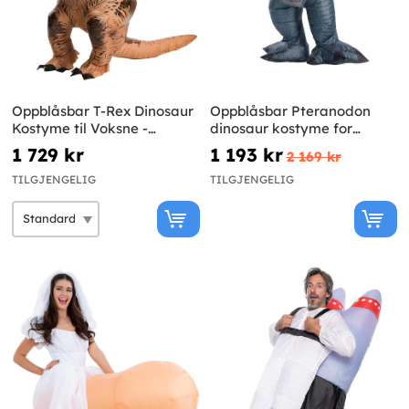
Oppblåsbar T-Rex Dinosaur
Oppblåsbar Pteranodon
Kostyme til Voksne -
dinosaur kostyme for
Jurassic World
voksne - Jurassic World
1 729 kr
1 193 kr
2 169 kr
TILGJENGELIG
TILGJENGELIG