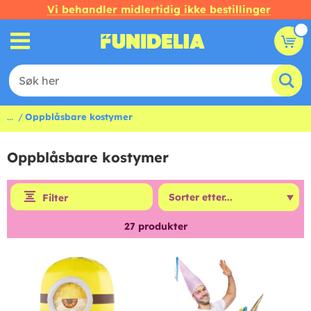
Vi behandler midlertidig ikke bestillinger
...
Oppblåsbare kostymer
Oppblåsbare kostymer
Filter
27
produkter