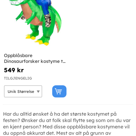
Oppblåsbare
Dinosaurforsker kostyme til
voksne
549 kr
TILGJENGELIG
Har du alltid ønsket å ha det største kostymet på
festen? Ønsker du at folk skal flytte seg som om du var
en kjent person? Med disse oppblåsbare kostymene vil
du oppnå akkurat det. Mest av alt på grunn av