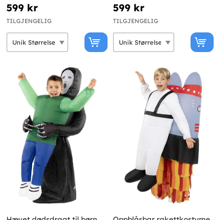
599 kr
599 kr
TILGJENGELIG
TILGJENGELIG
Hævet dødsdragt til børn
Oppblåsbar rakettkostyme