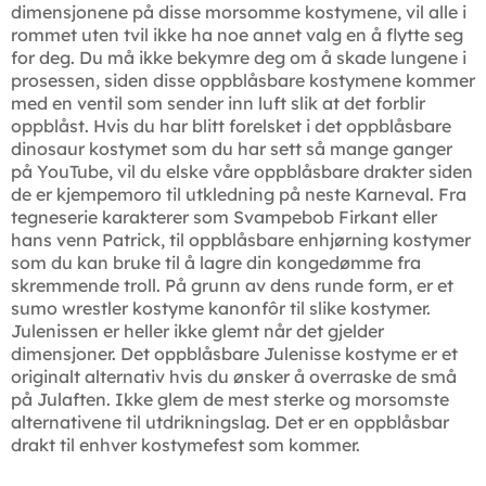
dimensjonene på disse morsomme kostymene, vil alle i
rommet uten tvil ikke ha noe annet valg en å flytte seg
for deg. Du må ikke bekymre deg om å skade lungene i
prosessen, siden disse oppblåsbare kostymene kommer
med en ventil som sender inn luft slik at det forblir
oppblåst. Hvis du har blitt forelsket i det oppblåsbare
dinosaur kostymet som du har sett så mange ganger
på YouTube, vil du elske våre oppblåsbare drakter siden
de er kjempemoro til utkledning på neste Karneval. Fra
tegneserie karakterer som Svampebob Firkant eller
hans venn Patrick, til oppblåsbare enhjørning kostymer
som du kan bruke til å lagre din kongedømme fra
skremmende troll. På grunn av dens runde form, er et
sumo wrestler kostyme kanonfôr til slike kostymer.
Julenissen er heller ikke glemt når det gjelder
dimensjoner. Det oppblåsbare Julenisse kostyme er et
originalt alternativ hvis du ønsker å overraske de små
på Julaften. Ikke glem de mest sterke og morsomste
alternativene til utdrikningslag. Det er en oppblåsbar
drakt til enhver kostymefest som kommer.