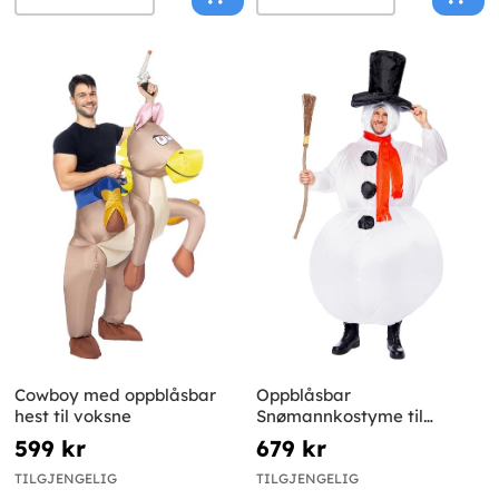
Cowboy med oppblåsbar
Oppblåsbar
hest til voksne
Snømannkostyme til
voksne
599 kr
679 kr
TILGJENGELIG
TILGJENGELIG