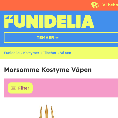
Vi beha
TEMAER
Funidelia
Kostymer
Tilbehør
Våpen
Morsomme Kostyme Våpen
Filter