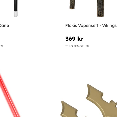
 Cane
Flokis Våpensett - Vikings
369 kr
IG
TILGJENGELIG