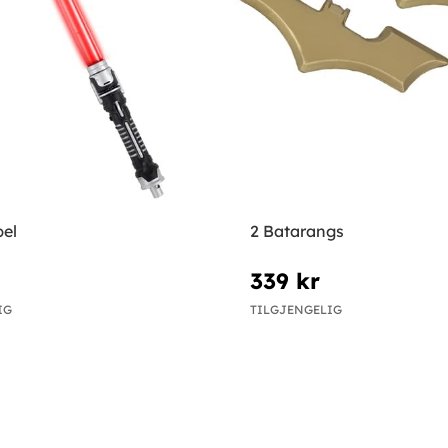
bel
2 Batarangs
339 kr
IG
TILGJENGELIG