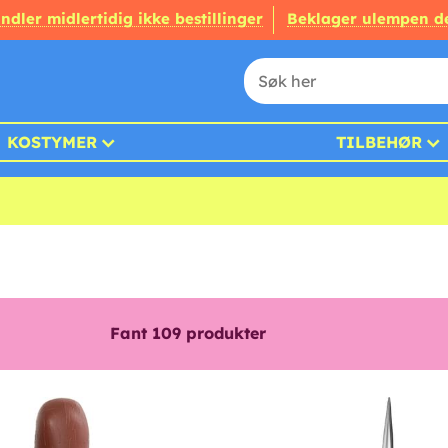
ndler midlertidig ikke bestillinger
Beklager ulempen d
KOSTYMER
TILBEHØR
Fant
109
produkter