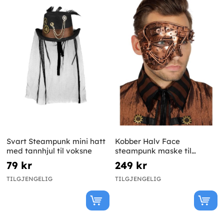
Svart Steampunk mini hatt
Kobber Halv Face
med tannhjul til voksne
steampunk maske til
voksne
79 kr
249 kr
TILGJENGELIG
TILGJENGELIG