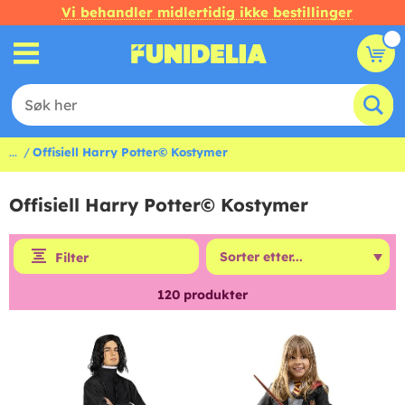
Vi behandler midlertidig ikke bestillinger
...
Offisiell Harry Potter© Kostymer
Offisiell Harry Potter© Kostymer
Filter
120
produkter