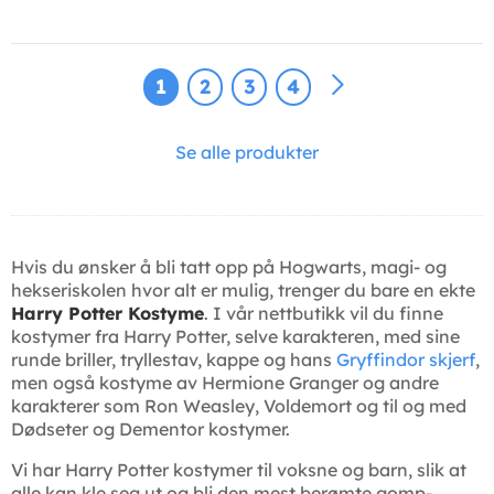
1
2
3
4
Se alle produkter
Hvis du ønsker å bli tatt opp på Hogwarts, magi- og
hekseriskolen hvor alt er mulig, trenger du bare en ekte
Harry Potter Kostyme
. I vår nettbutikk vil du finne
kostymer fra Harry Potter, selve karakteren, med sine
runde briller, tryllestav, kappe og hans
Gryffindor skjerf
,
men også kostyme av Hermione Granger og andre
karakterer som Ron Weasley, Voldemort og til og med
Dødseter og Dementor kostymer.
Vi har Harry Potter kostymer til voksne og barn, slik at
alle kan kle seg ut og bli den mest berømte gomp-