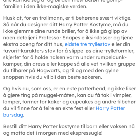
familien i den ikke-magiske verden.
Husk at, for en trollmann, er tilbehørene svært viktige.
Så når du designer ditt Harry Potter Kostyme, må du
ikke glemme dine runde briller, for å ikke gå glipp av
noen detaljer i Professor Snapes eliksirklasser og tjene
ekstra poeng for ditt hus,
eldste tre tryllestav
eller din
favorittkarakters stav for å slippe løs dine trylleformler,
skjerfet for å holde halsen varm under rumpeldunk-
kamper, din dress eller kappe så alle vet hvilken gruppe
du tilhører på Hogwarts, og til og med den gylne
snoppen hvis du vil bli den beste søkeren.
Og hvis du, som oss, er en ekte potterhead, og ikke liker
å gjøre ting på muggel-måten, kan du få tak i vimpler,
lamper, former for kaker og cupcakes og andre tilbehør
du vil finne for å feire en ekte fest eller
Harry Potter
bursdag
.
Bestill ditt Harry Potter kostyme til barn eller voksen nå
og motta det i morgen med ekspressugle!