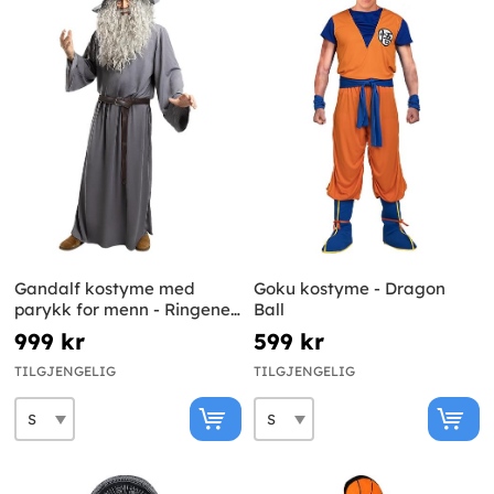
Gandalf kostyme med
Goku kostyme - Dragon
parykk for menn - Ringenes
Ball
Herre
999 kr
599 kr
TILGJENGELIG
TILGJENGELIG