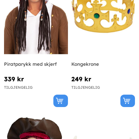
Piratparykk med skjerf
Kongekrone
339 kr
249 kr
TILGJENGELIG
TILGJENGELIG