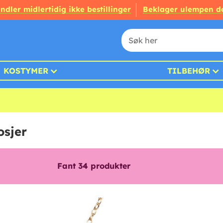
ndler midlertidig ikke bestillinger
Beklager ulempen d
KOSTYMER
TILBEHØR
osjer
Fant
34
produkter