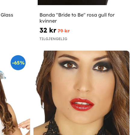
 Glass
Banda "Bride to Be" rosa gull for
kvinner
32 kr
79 kr
TILGJENGELIG
-65%