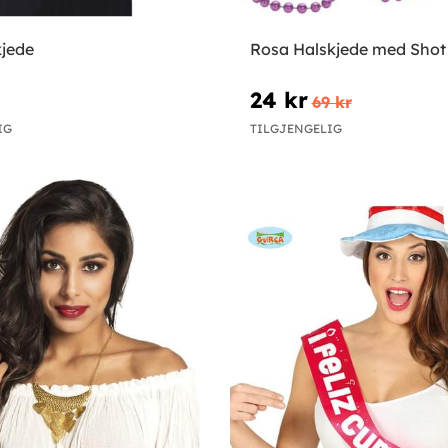
kjede
Rosa Halskjede med Shot
24 kr
69 kr
IG
TILGJENGELIG