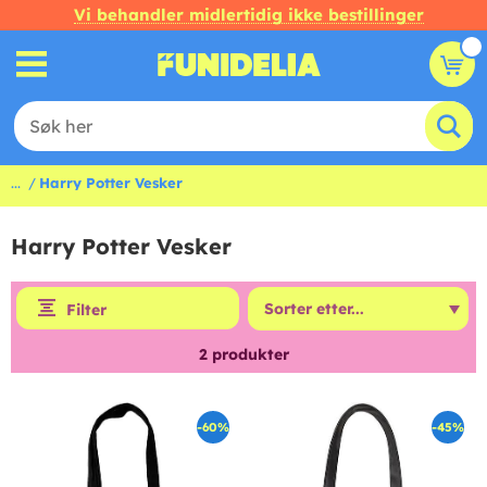
Vi behandler midlertidig ikke bestillinger
...
Harry Potter Vesker
Harry Potter Vesker
Filter
2
produkter
-60%
-45%