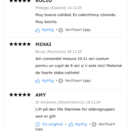
ROCIO
Málaga (España) 16.12.25
Muy buena calidad. Es calentitony cómodo.
Muy bonito.
Nyttig
•
Verifisert kjøp
MIHAI
Bicaz (Romania) 28.11.25
Am comandat masura 10-11 ani costum
pentru un copil de 8 ani si ii este mic! Material
de foarte slaba calitate!
Nyttig
•
Verifisert kjøp
AMY
St Andrews (Storbritannia) 18.12.24
Litt på den lille Størrelse for aldersgruppen
som er gitt.
Vis original
•
Nyttig
•
Verifisert
kjøp