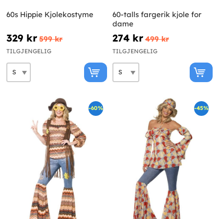
60s Hippie Kjolekostyme
60-talls fargerik kjole for
dame
329 kr
274 kr
599 kr
499 kr
TILGJENGELIG
TILGJENGELIG
-60%
-45%