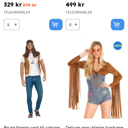
329 kr
499 kr
599 kr
TILGJENGELIG
TILGJENGELIG
-45%
Brunt hippie vest til voksne
Deluxe sexy hippie kostyme