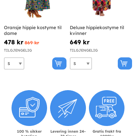
Oransje hippie kostyme til
Deluxe hippiekostyme til
dame
kvinner
478 kr
649 kr
869 kr
TILGJENGELIG
TILGJENGELIG
100 % sikker
Levering innen 24-
Gratis frakt fra