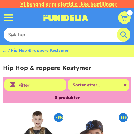
Vi behandler midlertidig ikke bestillinger
...
Hip Hop & rappere Kostymer
Hip Hop & rappere Kostymer
Filter
3
produkter
-45%
-45%