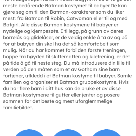
meste bedårende Batman kostymet til babyer.De kan
gjøre seg om til den Batman-karakterer som du liker
mest: fra Batman til Robin, Catwoman eller til og med
Batgirl. Alle disse Batman kostymene til babyer er
nydelige og kjempesøte. I tillegg, på grunn av deres
borrelås og glidelåser, er de veldig enkle å ta av og på
for at babyen din skal ha det så komfortabelt som
mulig. Når du har kommet forbi den første treningen,
hoppe fra høyden til skiftematten og kiletrening, er det
på tide å gå til neste steg. Du må introdusere din lille til
verden på den måten som et av Gotham sine barn
fortjener, utkledd i et Batman kostyme til babyer. Samle
familien og organiser et Batman gruppekostyme. Hvis
du har flere barn i ditt hus kan de bruke et av disse
Batman kostymene til gutter eller jenter og posere
sammen for det beste og mest uforglemmelige
familiebildet.