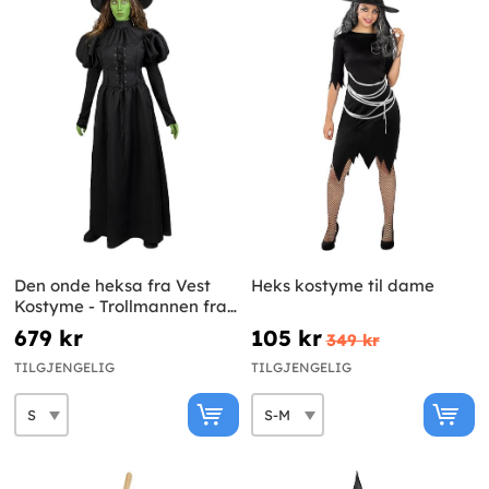
Den onde heksa fra Vest
Heks kostyme til dame
Kostyme - Trollmannen fra
Oz
679 kr
105 kr
349 kr
TILGJENGELIG
TILGJENGELIG