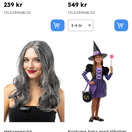
Trollmannen fra Oz
239 kr
549 kr
TILGJENGELIG
TILGJENGELIG
Hekseparykk
Kostyme heks med tilbehør