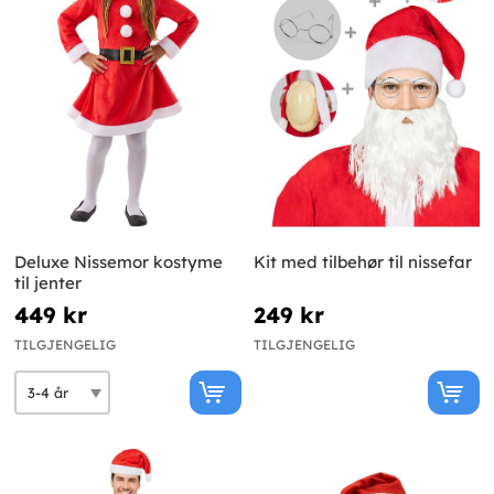
Deluxe Nissemor kostyme
Kit med tilbehør til nissefar
til jenter
449 kr
249 kr
TILGJENGELIG
TILGJENGELIG