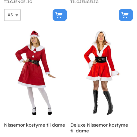
TILGJENGELIG
TILGJENGELIG
Nissemor kostyme til dame
Deluxe Nissemor kostyme
til dame