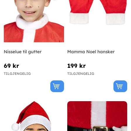
Nisselue til gutter
Mamma Noel hansker
69 kr
199 kr
TILGJENGELIG
TILGJENGELIG