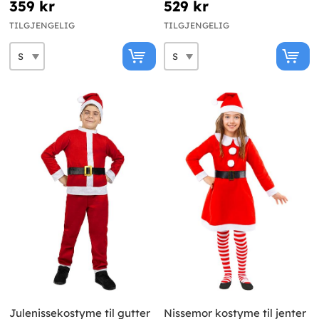
359 kr
529 kr
TILGJENGELIG
TILGJENGELIG
Julenissekostyme til gutter
Nissemor kostyme til jenter