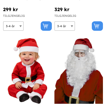
299 kr
329 kr
TILGJENGELIG
TILGJENGELIG