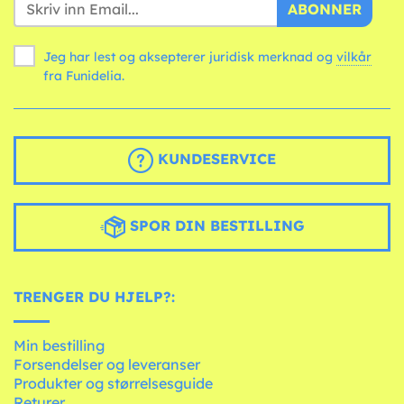
ABONNER
Jeg har lest og aksepterer juridisk merknad og
vilkår
fra Funidelia.
KUNDESERVICE
SPOR DIN BESTILLING
TRENGER DU HJELP?:
Min bestilling
Forsendelser og leveranser
Produkter og størrelsesguide
Returer