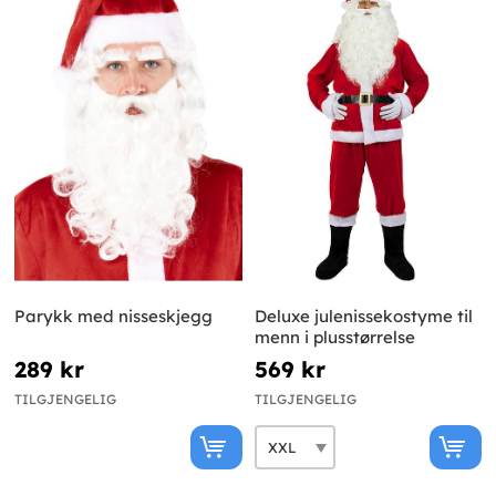
Parykk med nisseskjegg
Deluxe julenissekostyme til
menn i plusstørrelse
289 kr
569 kr
TILGJENGELIG
TILGJENGELIG