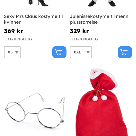
Sexy Mrs Claus kostyme til
Julenissekostyme til menn
kvinner
plusstørrelse
369 kr
329 kr
TILGJENGELIG
TILGJENGELIG