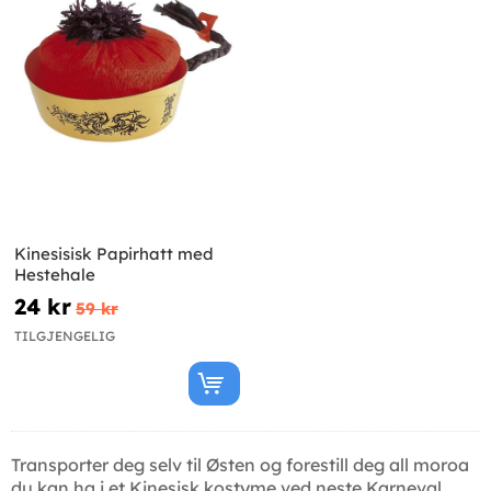
Kinesisisk Papirhatt med
Hestehale
24 kr
59 kr
TILGJENGELIG
Transporter deg selv til Østen og forestill deg all moroa
du kan ha i et Kinesisk kostyme ved neste Karneval