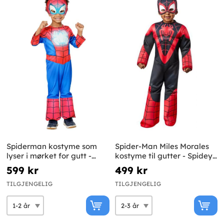
Spiderman kostyme som
Spider-Man Miles Morales
lyser i mørket for gutt -
kostyme til gutter - Spidey
Spidey og superlaget hans
og hans fantastiske venner
599 kr
499 kr
TILGJENGELIG
TILGJENGELIG