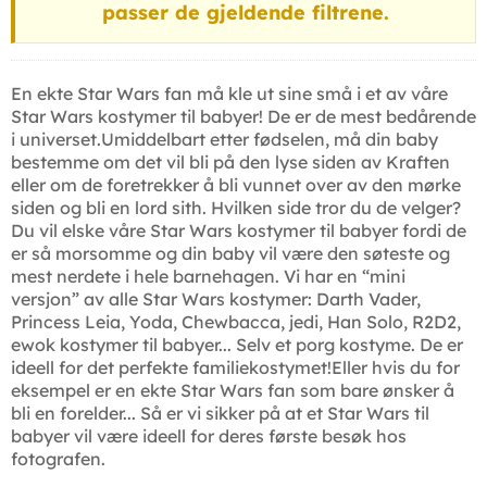
passer de gjeldende filtrene.
En ekte Star Wars fan må kle ut sine små i et av våre
Star Wars kostymer til babyer! De er de mest bedårende
i universet.Umiddelbart etter fødselen, må din baby
bestemme om det vil bli på den lyse siden av Kraften
eller om de foretrekker å bli vunnet over av den mørke
siden og bli en lord sith. Hvilken side tror du de velger?
Du vil elske våre Star Wars kostymer til babyer fordi de
er så morsomme og din baby vil være den søteste og
mest nerdete i hele barnehagen. Vi har en “mini
versjon” av alle Star Wars kostymer: Darth Vader,
Princess Leia, Yoda, Chewbacca, jedi, Han Solo, R2D2,
ewok kostymer til babyer... Selv et porg kostyme. De er
ideell for det perfekte familiekostymet!Eller hvis du for
eksempel er en ekte Star Wars fan som bare ønsker å
bli en forelder... Så er vi sikker på at et Star Wars til
babyer vil være ideell for deres første besøk hos
fotografen.