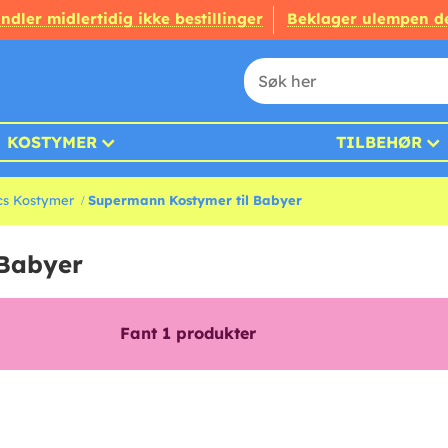
ndler midlertidig ikke bestillinger
Beklager ulempen d
KOSTYMER
TILBEHØR
s Kostymer
Supermann Kostymer til Babyer
 Babyer
Fant
1
produkter