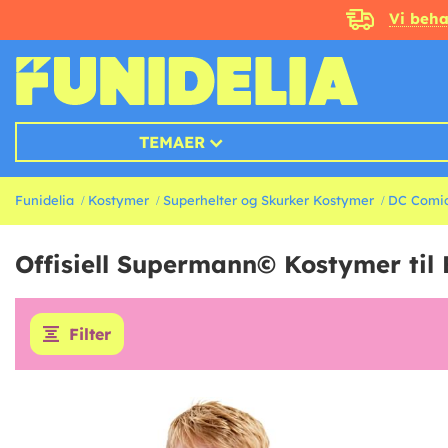
Vi beha
TEMAER
Funidelia
Kostymer
Superhelter og Skurker Kostymer
DC Comic
Offisiell Supermann© Kostymer til
Filter