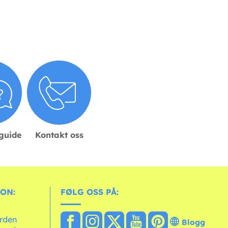
sguide
Kontakt oss
ON:
FØLG OSS PÅ:
erden
Blogg