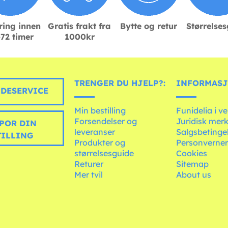
ring innen
Gratis frakt fra
Bytte og retur
Størrelse
72 timer
1000kr
TRENGER DU HJELP?:
INFORMASJ
DESERVICE
Min bestilling
Funidelia i v
Forsendelser og
Juridisk mer
POR DIN
leveranser
Salgsbetinge
TILLING
Produkter og
Personverner
størrelsesguide
Cookies
Returer
Sitemap
Mer tvil
About us