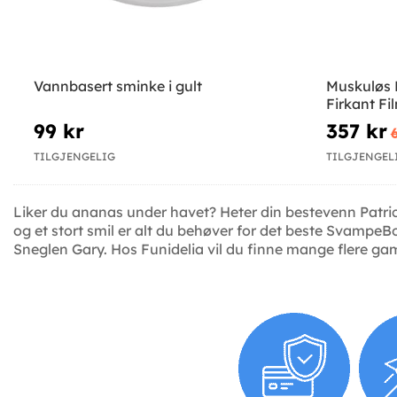
Vannbasert sminke i gult
Muskuløs 
Firkant F
99 kr
357 kr
TILGJENGELIG
TILGJENGEL
Liker du ananas under havet? Heter din bestevenn Patrick
og et stort smil er alt du behøver for det beste Svamp
Sneglen Gary. Hos Funidelia vil du finne mange flere gam