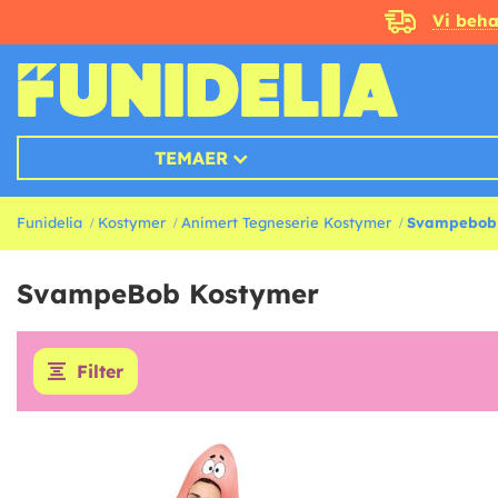
Vi beha
TEMAER
Funidelia
Kostymer
Animert Tegneserie Kostymer
Svampebob 
SvampeBob Kostymer
Filter