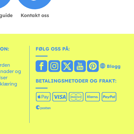
sguide
Kontakt oss
ON:
FØLG OSS PÅ:
erden
Blogg
knader og
lser
BETALINGSMETODER OG FRAKT:
klæring