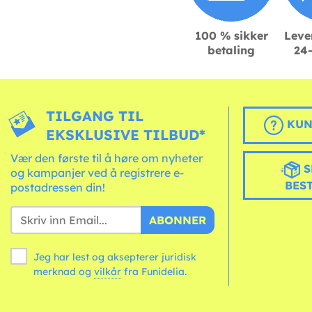
100 % sikker
Leve
betaling
24-
TILGANG TIL
KUN
EKSKLUSIVE TILBUD*
Vær den første til å høre om nyheter
S
og kampanjer ved å registrere e-
BES
postadressen din!
ABONNER
Jeg har lest og aksepterer juridisk
merknad og
vilkår
fra Funidelia.