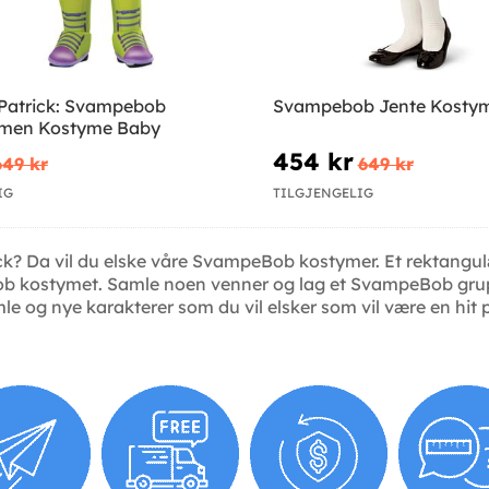
Patrick: Svampebob
Svampebob Jente Kosty
ilmen Kostyme Baby
454 kr
649 kr
649 kr
IG
TILGJENGELIG
? Da vil du elske våre SvampeBob kostymer. Et rektangulært
eBob kostymet. Samle noen venner og lag et SvampeBob gru
le og nye karakterer som du vil elsker som vil være en hit