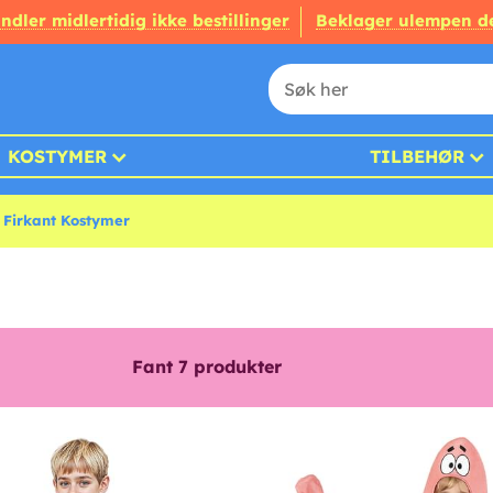
ndler midlertidig ikke bestillinger
Beklager ulempen d
KOSTYMER
TILBEHØR
Firkant Kostymer
Fant
7
produkter