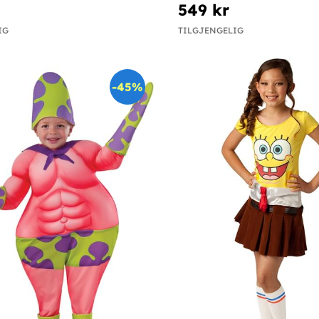
549 kr
IG
TILGJENGELIG
-45%