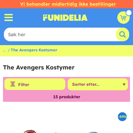
Vi behandler midlertidig ikke bestillinger
...
The Avengers Kostymer
The Avengers Kostymer
Filter
15
produkter
-59%