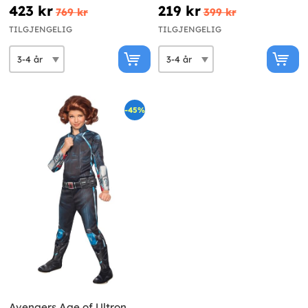
Kostymesett Gutt
423 kr
219 kr
769 kr
399 kr
TILGJENGELIG
TILGJENGELIG
-45%
Avengers Age of Ultron