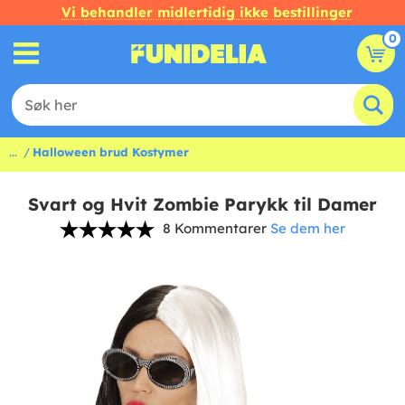
Vi behandler midlertidig ikke bestillinger
0
...
Halloween brud Kostymer
Svart og Hvit Zombie Parykk til Damer
8 Kommentarer
Se dem her