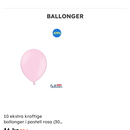
BALLONGER
-59%
10 ekstra kraftige
ballonger i pastell rosa (30
cm)