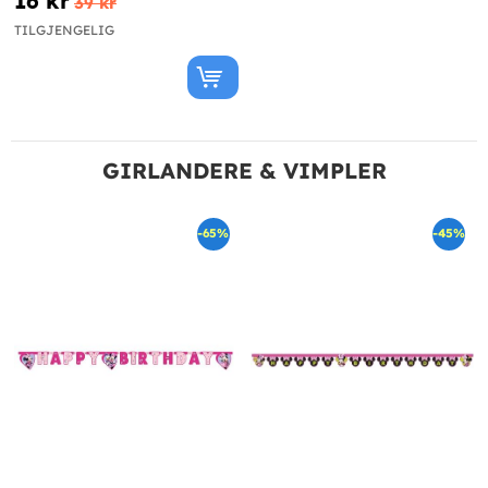
16 kr
39 kr
TILGJENGELIG
GIRLANDERE & VIMPLER
-65%
-45%