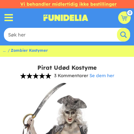
Vi behandler midlertidig ikke bestillinger
0
...
Zombier Kostymer
Pirat Udød Kostyme
3 Kommentarer
Se dem her