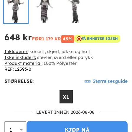
648 kr
FØR
1 179 KR
45%
FÅ ENHETER IGJEN
Inkluderer:
korsett, skjørt, jakke og hatt
Ikke inkludert:
støvler, sverd eller parykk
Produkt material:
100% Polyester
REF: 12593-0
STØRRELSE:
Størrelsesguide
XL
LEVERT INNEN 2026-08-08
KJØP NÅ