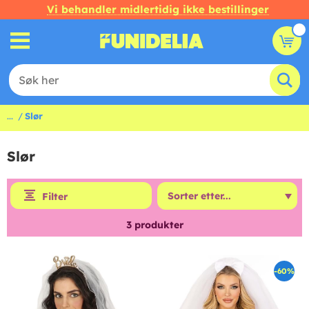
Vi behandler midlertidig ikke bestillinger
...
Slør
Slør
Filter
3
produkter
-60%