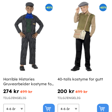
-45%
-60%
Horrible Histories
40-talls kostyme for gutt
Gruvearbeider kostyme for
barn
274 kr
200 kr
499 kr
499 kr
TILGJENGELIG
TILGJENGELIG