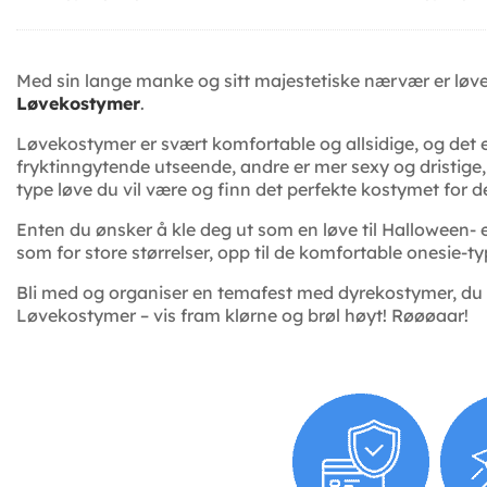
Med sin lange manke og sitt majestetiske nærvær er løv
Løvekostymer
.
Løvekostymer er svært komfortable og allsidige, og det e
fryktinngytende utseende, andre er mer sexy og dristige
type løve du vil være og finn det perfekte kostymet for 
Enten du ønsker å kle deg ut som en løve til Halloween- e
som for store størrelser, opp til de komfortable onesie-t
Bli med og organiser en temafest med dyrekostymer, du vi
Løvekostymer – vis fram klørne og brøl høyt! Røøøaar!