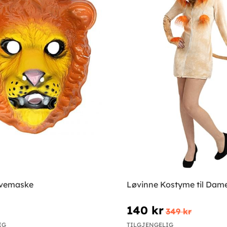
løvemaske
Løvinne Kostyme til Dam
140 kr
349 kr
IG
TILGJENGELIG