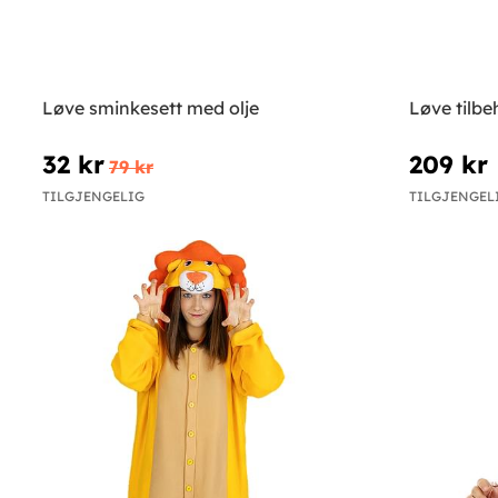
Løve sminkesett med olje
Løve tilbe
32 kr
209 kr
79 kr
TILGJENGELIG
TILGJENGEL