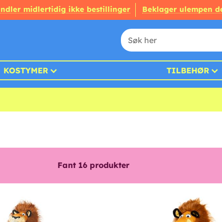
ndler midlertidig ikke bestillinger
Beklager ulempen d
KOSTYMER
TILBEHØR
Fant
16
produkter