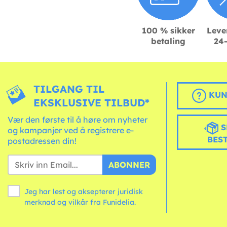
100 % sikker
Leve
betaling
24-
TILGANG TIL
KUN
EKSKLUSIVE TILBUD*
Vær den første til å høre om nyheter
S
og kampanjer ved å registrere e-
BES
postadressen din!
ABONNER
Jeg har lest og aksepterer juridisk
merknad og
vilkår
fra Funidelia.