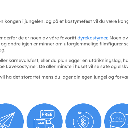
en kongen i jungelen, og på et kostymefest vil du være ko
r derfor de er noen av våre favoritt
dyrekostymer
. Noen av
, og andre igjen er minner om uforglemmelige filmfigurer s
deg.
ller karnevalsfest, eller du planlegger en utdrikningslag, 
ype Løvekostymer. De aller minste i huset vil se søte og els
l ha det storartet mens du lager din egen jungel og forvand