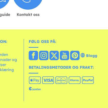
sguide
Kontakt oss
ON:
FØLG OSS PÅ:
erden
Blogg
knader og
lser
BETALINGSMETODER OG FRAKT:
klæring