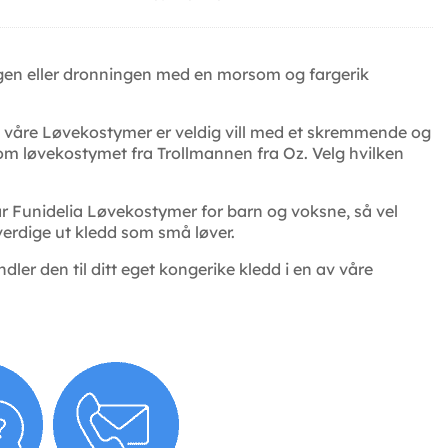
ngen eller dronningen med en morsom og fargerik
 våre Løvekostymer er veldig vill med et skremmende og
om løvekostymet fra Trollmannen fra Oz. Velg hvilken
har Funidelia Løvekostymer for barn og voksne, så vel
kverdige ut kledd som små løver.
ler den til ditt eget kongerike kledd i en av våre