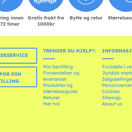
ring innen
Gratis frakt fra
Bytte og retur
Størrelse
72 timer
1000kr
TRENGER DU HJELP?:
INFORMASJ
DESERVICE
Min bestilling
Funidelia i v
Forsendelser og
Juridisk mer
POR DIN
leveranser
Salgsbetinge
TILLING
Produkter og
Personverner
størrelsesguide
Cookies
Returer
Sitemap
Mer tvil
About us