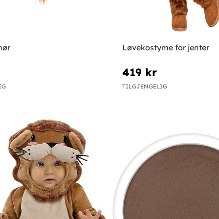
hør
Løvekostyme for jenter
419 kr
IG
TILGJENGELIG