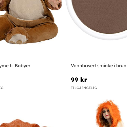
yme til Babyer
Vannbasert sminke i brun
99 kr
IG
TILGJENGELIG