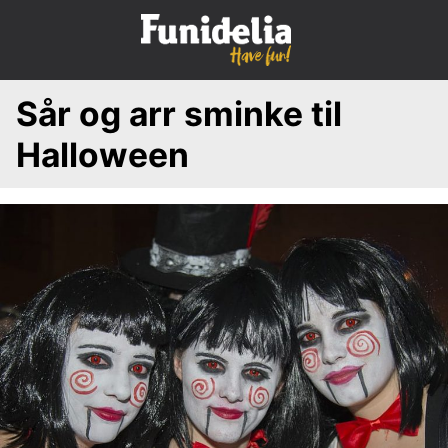
S
k
i
p
Sår og arr sminke til
t
o
Halloween
c
o
n
t
e
n
t