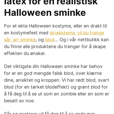
latex for en realistisk
Halloween sminke
For et ekte Halloween kostyme, eller en drakt til
en kostymefest med
skrekktema, vil du trenge
sår, arr sminke
, og
blod
… Og i vår nettbutikk kan
du finne alle produktene du trenger for å skape
effekten du ønsker.
Det viktigste din Halloween sminke har behov
for er en god mengde falsk blod, over klærne
dine, ansiktet og kroppen. Vi har rødt blod, svart
blod (for en tørket blodeffekt) og grønt blod for
å få deg til å se ut som en zombie eller en som er
besatt av noe.
Sår og proteser vil få deg til å se enda mer