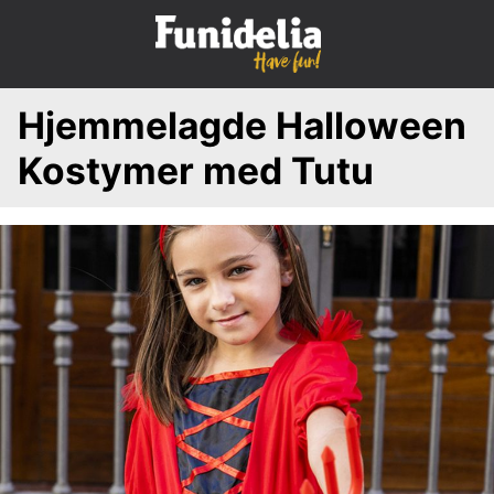
S
k
i
p
Hjemmelagde Halloween
t
o
Kostymer med Tutu
c
o
n
t
e
n
t